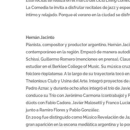
Este recital se realiza en el marco del ciclo
Living Come
La Comedia te invita a disfrutar recitales de jazz y e
íntimo y relajado. Porque el verano en la ciudad se di
Hernán Jacinto
Pianista, compositor y productor argentino, Hernán Jac
contemporáneo en la región. Empezó de manera autodid
Schissi, Guillermo Romero (menciones en prensa), Claud
estudiar en el Berklee College of Music. Su música cruz
folclore rioplatense. A lo largo de su trayectoria toc
Thelonious Club y Usina del Arte. Integró proyectos de
Pedro Aznar, y durante ocho años integró el trío de Javi
conduce su Trío con Jerónimo Carmona (contrabajo) y Pab
dúots con Fabio Cadore, Javier Malosetti y Franco Lucia
junto a Ramiro Flores y Pablo González.
En 2009 fue distinguido como Músico Revelación de Jaz
gran aparición en la escena mediática argentina y lo po