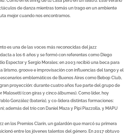
dia
. Como en el living de tu casa pero en un teatro. Este verano
spectáculos de danza mientras tomás un trago en un ambiente
sfruta mejor cuando nos encontramos.
into es una de las voces más reconocidas del jazz
acta a los 6 años y se formó con referentes como Diego
io Espector y Sergio Morales; en 2003 recibió una beca para
a lirismo, groove e improvisación con influencias del tango y el
ó en escenarios emblemáticos de Buenos Aires como Bebop Club,
 gran proyección: durante cuatro años fue parte del grupo de
er Malosetti (con giras y cinco álbumes). Como líder, hoy
lo González (batería), y co-lidera distintas formaciones:
ni; además del trío con Daniel Maza y Pipi Piazzolla, y MAPU
z en los Premios Clarín, un galardón que marcó su primera
sicionó entre los jóvenes talentos del género. En 2017 obtuvo