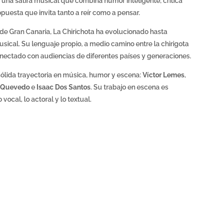
s una sátira musical que combina humor inteligente, crítica
uesta que invita tanto a reír como a pensar.
e Gran Canaria, La Chirichota ha evolucionado hasta
sical. Su lenguaje propio, a medio camino entre la chirigota
a conectado con audiencias de diferentes países y generaciones.
sólida trayectoria en música, humor y escena:
Víctor Lemes
,
 Quevedo
e
Isaac Dos Santos
. Su trabajo en escena es
 vocal, lo actoral y lo textual.