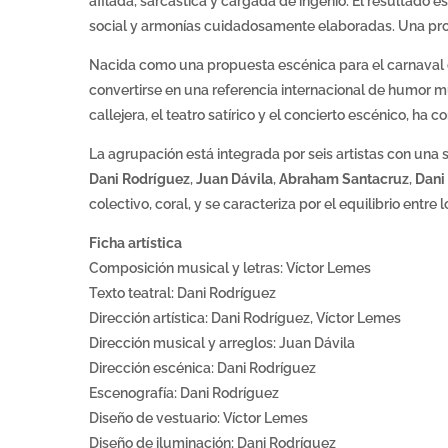
afilada, sarcástica y cargada de ingenio. El resultado e
social y armonías cuidadosamente elaboradas. Una prop
Nacida como una propuesta escénica para el carnaval d
convertirse en una referencia internacional de humor mu
callejera, el teatro satírico y el concierto escénico, h
La agrupación está integrada por seis artistas con una 
Dani Rodríguez
,
Juan Dávila
,
Abraham Santacruz
,
Dani
colectivo, coral, y se caracteriza por el equilibrio entre lo
Ficha artística
Composición musical y letras: Víctor Lemes
Texto teatral: Dani Rodríguez
Dirección artística: Dani Rodríguez, Víctor Lemes
Dirección musical y arreglos: Juan Dávila
Dirección escénica: Dani Rodríguez
Escenografía: Dani Rodríguez
Diseño de vestuario: Víctor Lemes
Diseño de iluminación: Dani Rodríguez