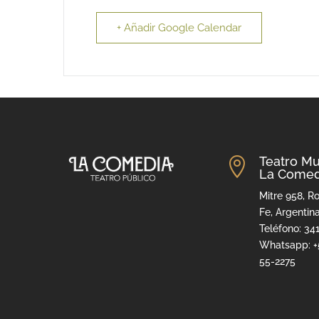
+ Añadir Google Calendar
Teatro Mu

La Comed
Mitre 958, Ro
Fe, Argentin
Teléfono: 34
Whatsapp: +
55-2275