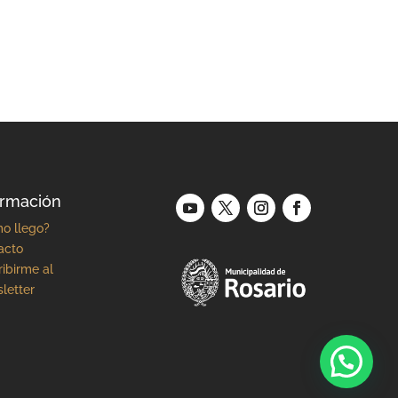
ormación
o llego?
acto
ibirme al
letter