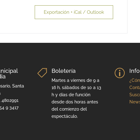
Exportación + iCal / Outlook
nicipal
Boletería
Inf

p
ia
Martes a viernes de 9 a
¿Cóm
sario, Santa
16 h, sábados de 10 a 13
Cont
a
h y días de función
Suscr
1 4802991
desde dos horas antes
News
54 9 3417
del comienzo del
espectáculo.