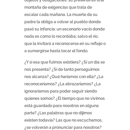
objetos y obligaciones, su presente es una
montaña de exigencias que trata de
escalar cada mañana. La muerte de su
padre la obliga a volver al pueblo donde
pasó su infancia: un escenario vacío donde
nada es como lo recordaba; salvo el río,
que la invitará a reconocerse en su reflejo o
a sumergirse hasta tocar el fondo.
¿Y si esa que fuimos existiera? ¿Si un día se
nos presenta? ¿Si de tanto perseguirnos
nos alcanza? ¿Qué haríamos con ella? ¿La
reconoceríamos? ¿La abrazaríamos? ¿La
ignoraríamos para poder seguir siendo
quienes somos? ¿El tiempo que no vivimos
está guardado para nosotros en alguna
parte? ¿Las palabras que no dijimos
existen todavía? Las que no escuchamos,
¿se volverán a pronunciar para nosotros?