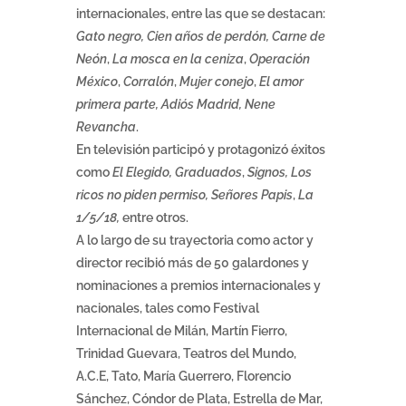
internacionales, entre las que se destacan:
Gato negro, Cien años de perdón, Carne de
Neón
,
La mosca en la ceniza
,
Operación
México
,
Corralón
,
Mujer conejo
,
El amor
primera parte, Adiós Madrid, Nene
Revancha
.
En televisión participó y protagonizó éxitos
como
El Elegido, Graduados
,
Signos, Los
ricos no piden permiso, Señores Papis
,
La
1/5/18,
entre otros.
A lo largo de su trayectoria como actor y
director recibió más de 50 galardones y
nominaciones a premios internacionales y
nacionales, tales como Festival
Internacional de Milán, Martín Fierro,
Trinidad Guevara, Teatros del Mundo,
A.C.E, Tato, María Guerrero, Florencio
Sánchez, Cóndor de Plata, Estrella de Mar,