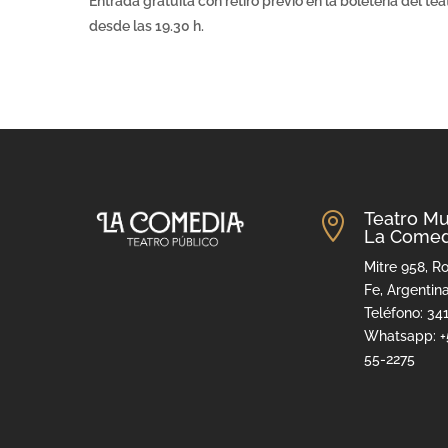
Entrada gratuita con retiro previo en la boletería del t
desde las 19.30 h.
Teatro Mu

La Comed
Mitre 958, Ro
Fe, Argentin
Teléfono: 34
Whatsapp: +
55-2275