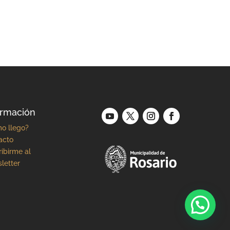
ormación
o llego?
acto
ibirme al
letter