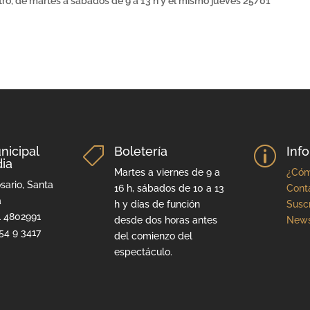
eatro, de martes a sábados de 9 a 13 h y el mismo jueves 25/01
nicipal
Boletería
Inf

p
ia
Martes a viernes de 9 a
¿Cóm
sario, Santa
16 h, sábados de 10 a 13
Cont
a
h y días de función
Suscr
1 4802991
desde dos horas antes
News
54 9 3417
del comienzo del
espectáculo.