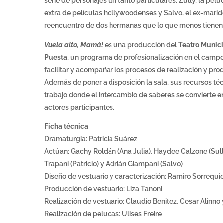
serie de personajes un tanto particulares: Zully, la pel
extra de películas hollywoodenses y Salvo, el ex-mari
reencuentro de dos hermanas que lo que menos tienen 
Vuela alto, Mamá!
es una producción del
Teatro Munic
Puesta
, un programa de profesionalización en el campo
facilitar y acompañar los procesos de realización y pro
Además de poner a disposición la sala, sus recursos t
trabajo donde el intercambio de saberes se convierte en
actores participantes.
Ficha técnica
Dramaturgia: Patricia Suárez
Actúan: Gachy Roldán (Ana Julia), Haydee Calzone (Sully
Trapani (Patricio) y Adrián Giampani (Salvo)
Diseño de vestuario y caracterización: Ramiro Sorrequi
Producción de vestuario: Liza Tanoni
Realización de vestuario: Claudio Benitez, Cesar Alinno 
Realización de pelucas: Ulises Freire