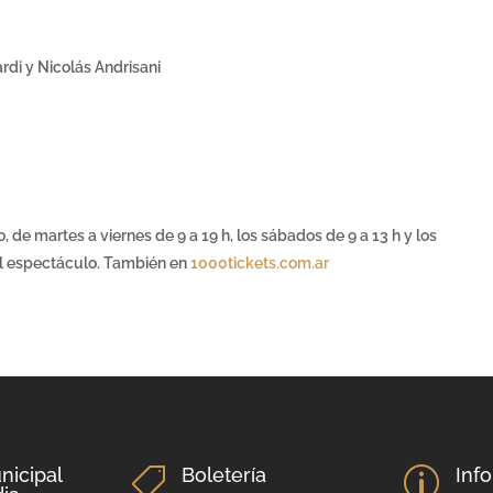
di y Nicolás Andrisani
o, de martes a viernes de 9 a 19 h, los sábados de 9 a 13 h y los
el espectáculo. También en
1000tickets.com.ar
nicipal
Boletería
Inf

p