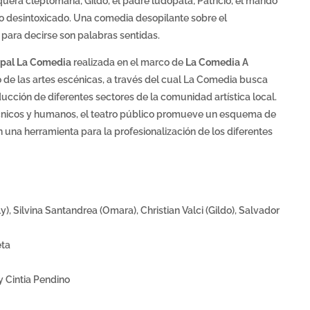
uquera cleptómana; Gildo, el padre ludópata; Patricio, el marido
do desintoxicado. Una comedia desopilante sobre el
para decirse son palabras sentidas.
ipal La Comedia
realizada en el marco de
La Comedia A
 de las artes escénicas, a través del cual La Comedia busca
ducción de diferentes sectores de la comunidad artística local.
écnicos y humanos, el teatro público promueve un esquema de
 una herramienta para la profesionalización de los diferentes
), Silvina Santandrea (Omara), Christian Valci (Gildo), Salvador
eta
y Cintia Pendino