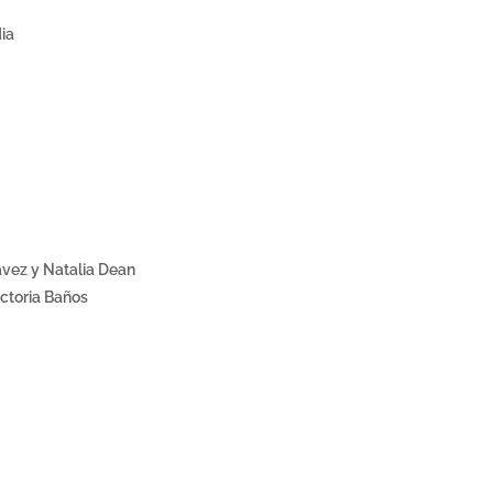
ia
ávez y Natalia Dean
ictoria Baños