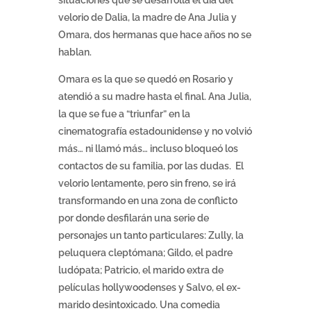
situaciones que se desarrolla el día del
velorio de Dalia, la madre de Ana Julia y
Omara, dos hermanas que hace años no se
hablan.
Omara es la que se quedó en Rosario y
atendió a su madre hasta el final. Ana Julia,
la que se fue a “triunfar” en la
cinematografía estadounidense y no volvió
más… ni llamó más… incluso bloqueó los
contactos de su familia, por las dudas. El
velorio lentamente, pero sin freno, se irá
transformando en una zona de conflicto
por donde desfilarán una serie de
personajes un tanto particulares: Zully, la
peluquera cleptómana; Gildo, el padre
ludópata; Patricio, el marido extra de
películas hollywoodenses y Salvo, el ex-
marido desintoxicado. Una comedia