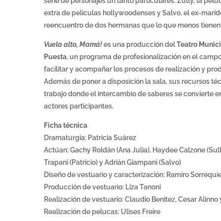
serie de personajes un tanto particulares: Zully, la pel
extra de películas hollywoodenses y Salvo, el ex-mari
reencuentro de dos hermanas que lo que menos tienen 
Vuela alto, Mamá!
es una producción del
Teatro Munic
Puesta
, un programa de profesionalización en el campo
facilitar y acompañar los procesos de realización y pro
Además de poner a disposición la sala, sus recursos t
trabajo donde el intercambio de saberes se convierte en
actores participantes.
Ficha técnica
Dramaturgia: Patricia Suárez
Actúan: Gachy Roldán (Ana Julia), Haydee Calzone (Sully
Trapani (Patricio) y Adrián Giampani (Salvo)
Diseño de vestuario y caracterización: Ramiro Sorrequi
Producción de vestuario: Liza Tanoni
Realización de vestuario: Claudio Benitez, Cesar Alinno 
Realización de pelucas: Ulises Freire