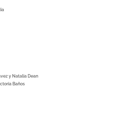
ia
ávez y Natalia Dean
ictoria Baños