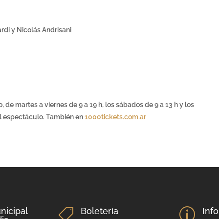
di y Nicolás Andrisani
o, de martes a viernes de 9 a 19 h, los sábados de 9 a 13 h y los
el espectáculo. También en
1000tickets.com.ar
nicipal
Boletería
Inf

p