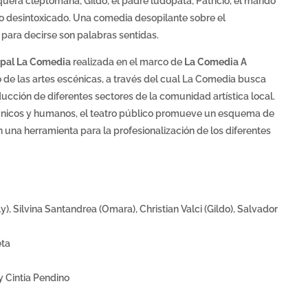
uquera cleptómana; Gildo, el padre ludópata; Patricio, el marido
do desintoxicado. Una comedia desopilante sobre el
para decirse son palabras sentidas.
ipal La Comedia
realizada en el marco de
La Comedia A
 de las artes escénicas, a través del cual La Comedia busca
ducción de diferentes sectores de la comunidad artística local.
écnicos y humanos, el teatro público promueve un esquema de
 una herramienta para la profesionalización de los diferentes
), Silvina Santandrea (Omara), Christian Valci (Gildo), Salvador
eta
y Cintia Pendino