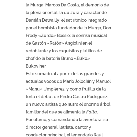
la Murga; Marcos Da Costa, el demonio de
la plena oriental; la dulzura y carácter de
Damián Dewailly; el set rítmico integrado
por el bombista fundador de la Murga, Don
Fredy «Zurdo» Bessio; la sonrisa musical
de Gastón «Ratón» Angiolini en el
redoblante y los exquisitos platillos de
chef de la batería Bruno «Buko»
Bukoviner.
Esto sumado al aporte de las grandes y
actuales voces de Mario Jolochín y Manuel
«Manu» Umpiérrez, y como frutilla de la
torta el debut de Pedro Castro Rodríguez,
un nuevo artista que nutre el enorme árbol
familiar del que se alimenta la
Falta
.
Por último, y comandando la aventura, su
director general, letrista, cantor y
conductor principal, el legendario Raúl