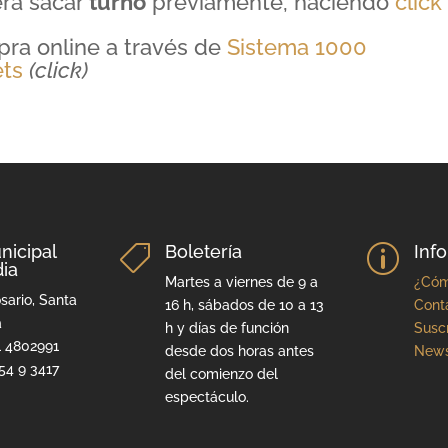
rá sacar
turno
previamente, haciendo
click
ra online a través de
Sistema 1000
ets
(click)
nicipal
Boletería
Inf

p
ia
Martes a viernes de 9 a
¿Cóm
sario, Santa
16 h, sábados de 10 a 13
Cont
a
h y días de función
Suscr
1 4802991
desde dos horas antes
News
54 9 3417
del comienzo del
espectáculo.