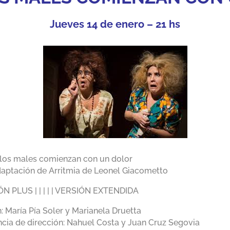
Jueves 14 de enero – 21 hs
los males comienzan con un dolor
aptación de Arritmia de Leonel Giacometto
N PLUS | | | | | VERSIÓN EXTENDIDA
: María Pía Soler y Marianela Druetta
ncia de dirección: Nahuel Costa y Juan Cruz Segovia