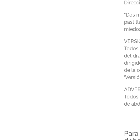
Direcc
“Dos m
pastill
miedos
VERSI
Todos 
del dr
dirigi
de la 
‘Versi
ADVER
Todos 
de abd
Para 