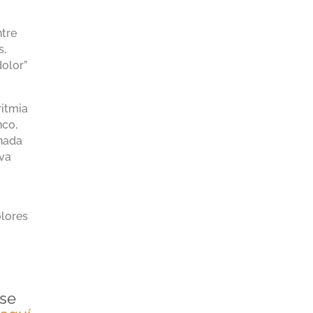
ntre
s,
olor”
ritmia
nco,
onada
eva
lores
 se