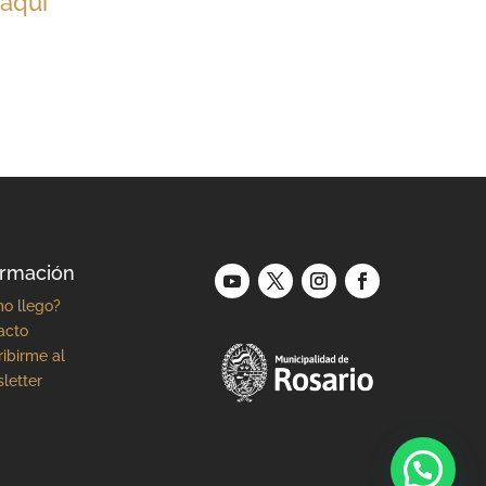
 aquí
ormación
o llego?
acto
ibirme al
letter