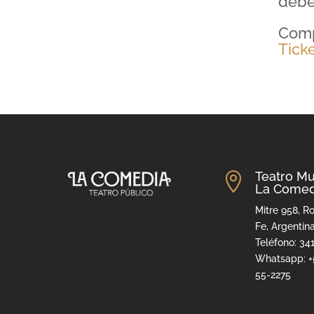
debe
Comp
Tick
Teatro Mu

La Comed
Mitre 958, Ro
Fe, Argentin
Teléfono: 34
Whatsapp: +
55-2275